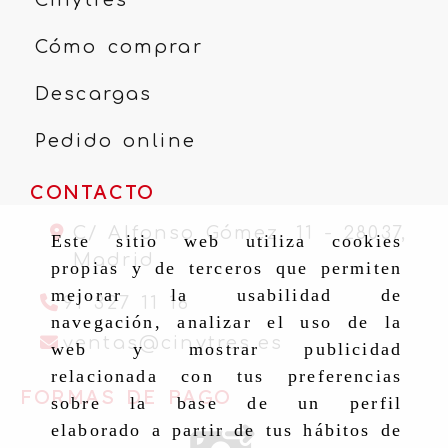
Cómo comprar
Descargas
Pedido online
CONTACTO
C/ Alfonso Gómez, 11 -
28037,
Este sitio web utiliza cookies
Madrid
propias y de terceros que permiten
mejorar la usabilidad de
91 327 11 16
navegación, analizar el uso de la
ventas
cinytr
ventas
cinytres.es
web y mostrar publicidad
relacionada con tus preferencias
FORMAS DE PAGO
sobre la base de un perfil
elaborado a partir de tus hábitos de