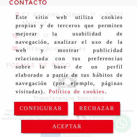
CONTACTO
C/ Alfonso Gómez, 11 -
28037,
Este sitio web utiliza cookies
Madrid
propias y de terceros que permiten
mejorar la usabilidad de
91 327 11 16
navegación, analizar el uso de la
ventas
cinytr
ventas
cinytres.es
web y mostrar publicidad
relacionada con tus preferencias
FORMAS DE PAGO
sobre la base de un perfil
elaborado a partir de tus hábitos de
navegación (por ejemplo, páginas
visitadas).
Política de cookies
.
Transferencia bancaria
CONFIGURAR
RECHAZAR
ACEPTAR