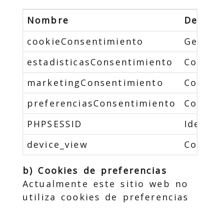
Nombre
Descri
cookieConsentimiento
Gestio
estadisticasConsentimiento
Contro
marketingConsentimiento
Contro
preferenciasConsentimiento
Contro
PHPSESSID
Identi
device_view
Contro
b) Cookies de preferencias
Actualmente este sitio web no
utiliza cookies de preferencias