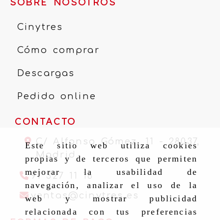
SOBRE NOSOTROS
Cinytres
Cómo comprar
Descargas
Pedido online
CONTACTO
C/ Alfonso Gómez, 11 -
28037,
Este sitio web utiliza cookies
Madrid
propias y de terceros que permiten
mejorar la usabilidad de
91 327 11 16
navegación, analizar el uso de la
ventas
cinytr
ventas
cinytres.es
web y mostrar publicidad
relacionada con tus preferencias