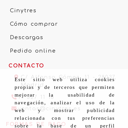
Cinytres
Cómo comprar
Descargas
Pedido online
CONTACTO
C/ Alfonso Gómez, 11 -
28037,
Este sitio web utiliza cookies
Madrid
propias y de terceros que permiten
mejorar la usabilidad de
91 327 11 16
navegación, analizar el uso de la
ventas
cinytr
ventas
cinytres.es
web y mostrar publicidad
relacionada con tus preferencias
FORMAS DE PAGO
sobre la base de un perfil