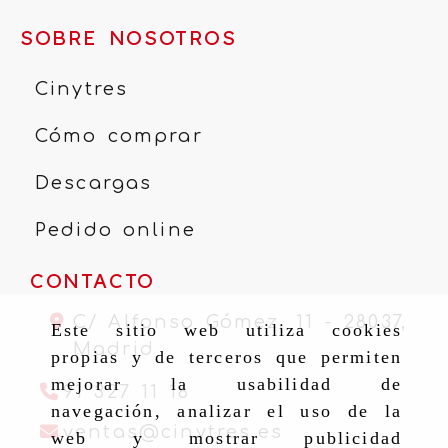
SOBRE NOSOTROS
Cinytres
Cómo comprar
Descargas
Pedido online
CONTACTO
C/ Alfonso Gómez, 11 -
28037,
Este sitio web utiliza cookies
Madrid
propias y de terceros que permiten
mejorar la usabilidad de
91 327 11 16
navegación, analizar el uso de la
ventas
cinytr
ventas
cinytres.es
web y mostrar publicidad