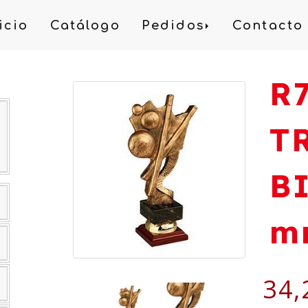
icio
Catálogo
Pedidos
Contacto
R
T
B
m
34,