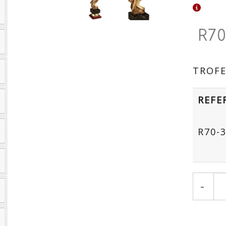
R70
TROFE
REFE
R70-
-