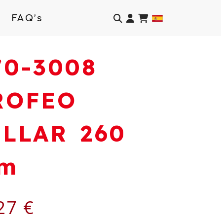
Identifícate
FAQ’s
70-3008
ROFEO
ILLAR 260
m
27 €