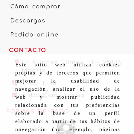
Cómo comprar
Descargas
Pedido online
CONTACTO
C/ Alfonso Gómez, 11 -
28037,
Este sitio web utiliza cookies
Madrid
propias y de terceros que permiten
mejorar la usabilidad de
91 327 11 16
navegación, analizar el uso de la
ventas
cinytr
ventas
cinytres.es
web y mostrar publicidad
relacionada con tus preferencias
FORMAS DE PAGO
sobre la base de un perfil
elaborado a partir de tus hábitos de
navegación (por ejemplo, páginas