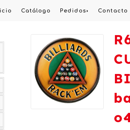
icio
Catálogo
Pedidos
Contacto
R
C
B
ba
o