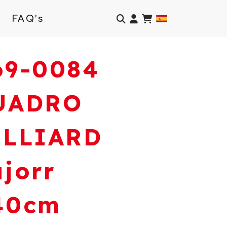
Identifícate
FAQ’s
69-0084
UADRO
ILLIARD
jorr
40cm