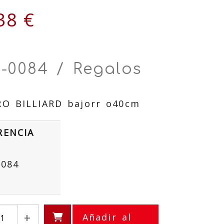
38 €
9-0084 / Regalos
O BILLIARD bajorr o40cm
RENCIA
0084
+
Añadir al