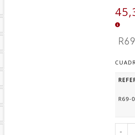
45,
R6
CUADR
REFE
R69-
-