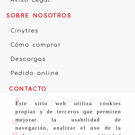
SOBRE NOSOTROS
Cinytres
Cómo comprar
Descargas
Pedido online
CONTACTO
C/ Alfonso Gómez, 11 -
28037,
Este sitio web utiliza cookies
Madrid
propias y de terceros que permiten
mejorar la usabilidad de
91 327 11 16
navegación, analizar el uso de la
ventas
cinytr
ventas
cinytres.es