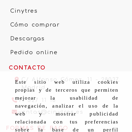
Cinytres
Cómo comprar
Descargas
Pedido online
CONTACTO
C/ Alfonso Gómez, 11 -
28037,
Este sitio web utiliza cookies
Madrid
propias y de terceros que permiten
mejorar la usabilidad de
91 327 11 16
navegación, analizar el uso de la
ventas
cinytr
ventas
cinytres.es
web y mostrar publicidad
relacionada con tus preferencias
FORMAS DE PAGO
sobre la base de un perfil