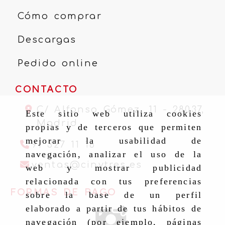
Cómo comprar
Descargas
Pedido online
CONTACTO
C/ Alfonso Gómez, 11 -
28037,
Este sitio web utiliza cookies
Madrid
propias y de terceros que permiten
mejorar la usabilidad de
91 327 11 16
navegación, analizar el uso de la
ventas
cinytr
ventas
cinytres.es
web y mostrar publicidad
relacionada con tus preferencias
FORMAS DE PAGO
sobre la base de un perfil
elaborado a partir de tus hábitos de
navegación (por ejemplo, páginas