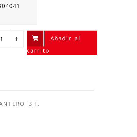
804041
+
Añadir al
carrito
ANTERO B.F.