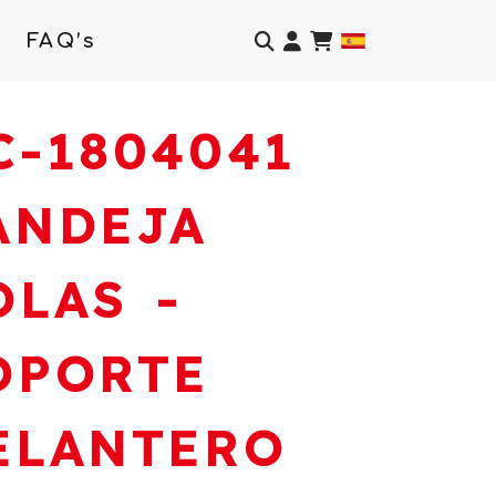
Identifícate
FAQ’s
C-1804041
ANDEJA
OLAS -
OPORTE
ELANTERO