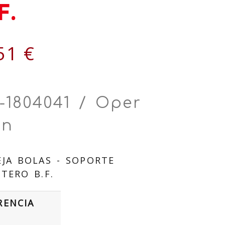
F.
51 €
-1804041 / Oper
in
JA BOLAS - SOPORTE
TERO B.F.
RENCIA