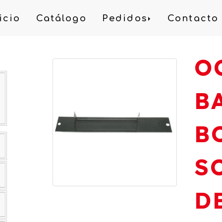
icio
Catálogo
Pedidos
Contacto
O
B
B
S
D