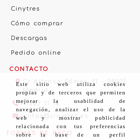
Cinytres
Cómo comprar
Descargas
Pedido online
CONTACTO
C/ Alfonso Gómez, 11 -
28037,
Este sitio web utiliza cookies
Madrid
propias y de terceros que permiten
mejorar la usabilidad de
91 327 11 16
navegación, analizar el uso de la
ventas
cinytr
ventas
cinytres.es
web y mostrar publicidad
relacionada con tus preferencias
FORMAS DE PAGO
sobre la base de un perfil