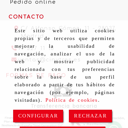
Pedido online
CONTACTO
C/ Alfonso Gómez, 11 -
28037,
Este sitio web utiliza cookies
Madrid
propias y de terceros que permiten
mejorar la usabilidad de
91 327 11 16
navegación, analizar el uso de la
ventas
cinytr
ventas
cinytres.es
web y mostrar publicidad
relacionada con tus preferencias
FORMAS DE PAGO
sobre la base de un perfil
elaborado a partir de tus hábitos de
navegación (por ejemplo, páginas
visitadas).
Política de cookies
.
Transferencia bancaria
CONFIGURAR
RECHAZAR