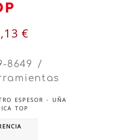
OP
,13 €
9-8649 /
rramientas
TRO ESPESOR - UÑA
ICA TOP
RENCIA