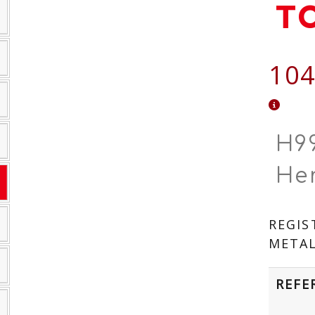
T
104
H9
He
REGIS
METAL
REFE