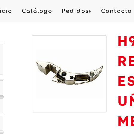
icio
Catálogo
Pedidos
Contacto
H
R
E
U
M