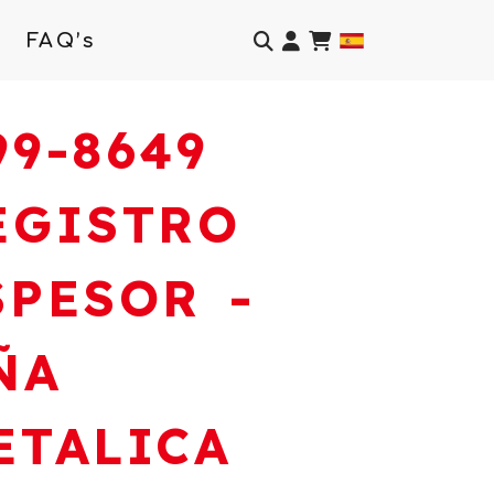
Identifícate
FAQ’s
99-8649
EGISTRO
SPESOR -
ÑA
ETALICA