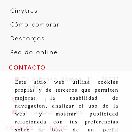
Cinytres
Cómo comprar
Descargas
Pedido online
CONTACTO
C/ Alfonso Gómez, 11 -
28037,
Este sitio web utiliza cookies
Madrid
propias y de terceros que permiten
mejorar la usabilidad de
91 327 11 16
navegación, analizar el uso de la
ventas
cinytr
ventas
cinytres.es
web y mostrar publicidad
relacionada con tus preferencias
FORMAS DE PAGO
sobre la base de un perfil