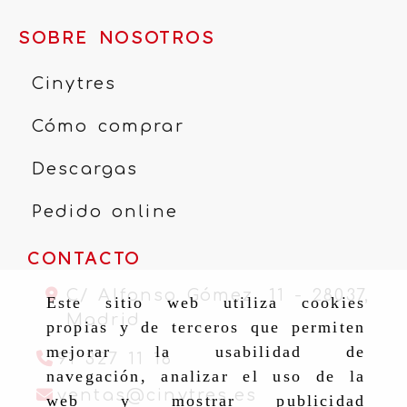
SOBRE NOSOTROS
Cinytres
Cómo comprar
Descargas
Pedido online
CONTACTO
C/ Alfonso Gómez, 11 -
28037,
Este sitio web utiliza cookies
Madrid
propias y de terceros que permiten
mejorar la usabilidad de
91 327 11 16
navegación, analizar el uso de la
ventas
cinytr
ventas
cinytres.es
web y mostrar publicidad