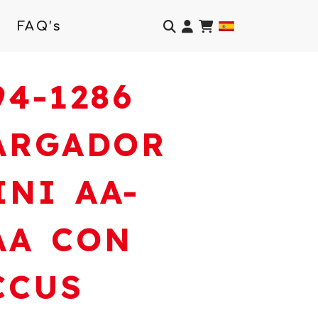
Identifícate
FAQ’s
94-1286
ARGADOR
INI AA-
AA CON
CCUS