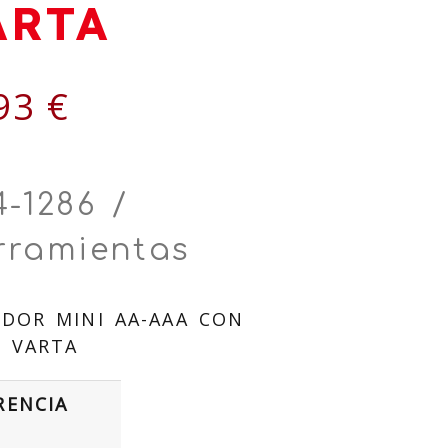
ARTA
93 €
-1286 /
rramientas
DOR MINI AA-AAA CON
 VARTA
RENCIA