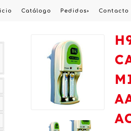
icio
Catálogo
Pedidos
Contacto
H
C
M
A
A