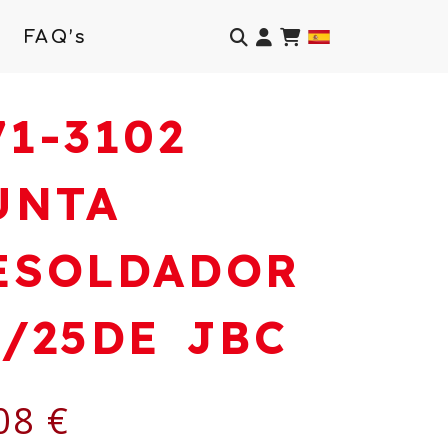
Identifícate
FAQ’s
71-3102
UNTA
ESOLDADOR
5/25DE JBC
08 €