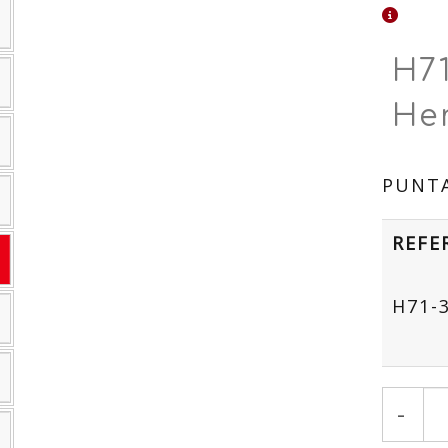
H71
He
PUNTA
REFE
H71-
-