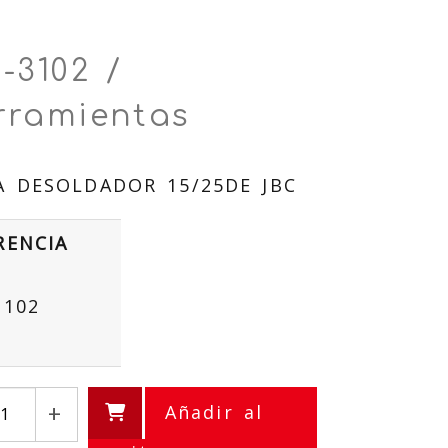
-3102 /
rramientas
 DESOLDADOR 15/25DE JBC
RENCIA
3102
+
Añadir al