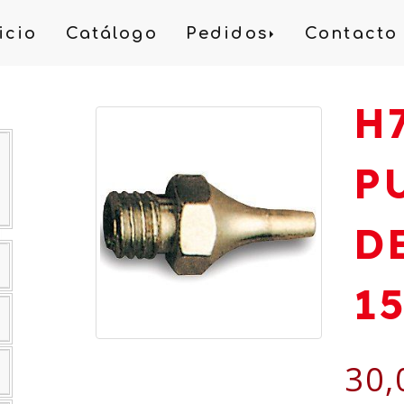
icio
Catálogo
Pedidos
Contacto
H
P
D
1
30,