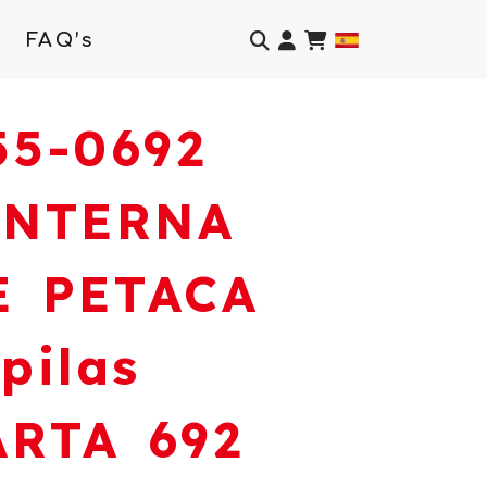
Identifícate
FAQ’s
55-0692
INTERNA
E PETACA
pilas
ARTA 692