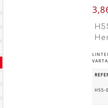
3,8
H5
He
LINTE
VARTA
REFE
H55-