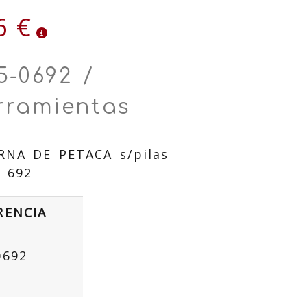
6 €
5-0692 /
rramientas
RNA DE PETACA s/pilas
 692
RENCIA
0692