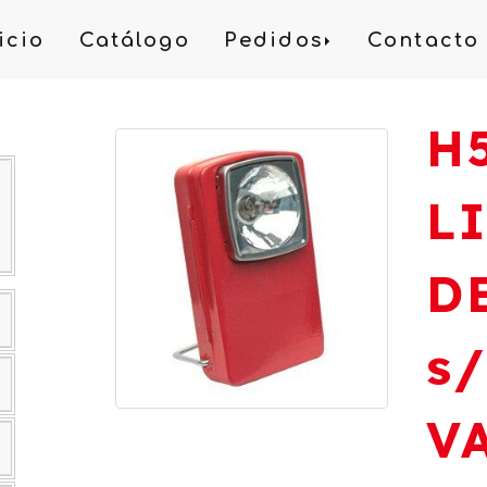
icio
Catálogo
Pedidos
Contacto
H
L
D
s/
V