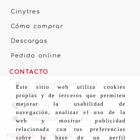
Cinytres
Cómo comprar
Descargas
Pedido online
CONTACTO
C/ Alfonso Gómez, 11 -
28037,
Este sitio web utiliza cookies
Madrid
propias y de terceros que permiten
mejorar la usabilidad de
91 327 11 16
navegación, analizar el uso de la
ventas
cinytr
ventas
cinytres.es
web y mostrar publicidad
relacionada con tus preferencias
FORMAS DE PAGO
sobre la base de un perfil