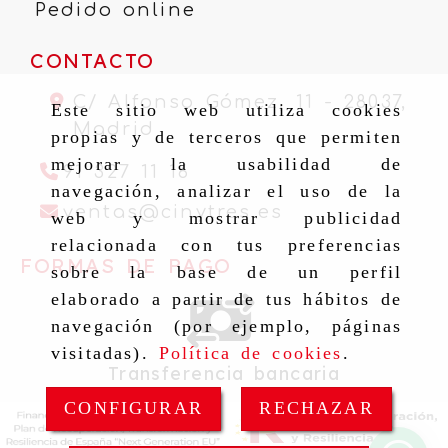
Pedido online
CONTACTO
C/ Alfonso Gómez, 11 -
28037,
Este sitio web utiliza cookies
Madrid
propias y de terceros que permiten
mejorar la usabilidad de
91 327 11 16
navegación, analizar el uso de la
ventas
cinytr
ventas
cinytres.es
web y mostrar publicidad
relacionada con tus preferencias
FORMAS DE PAGO
sobre la base de un perfil
elaborado a partir de tus hábitos de
navegación (por ejemplo, páginas
visitadas).
Política de cookies
.
Transferencia bancaria
CONFIGURAR
RECHAZAR