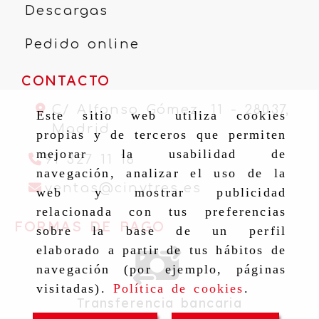
Descargas
Pedido online
CONTACTO
C/ Alfonso Gómez, 11 -
28037,
Este sitio web utiliza cookies
Madrid
propias y de terceros que permiten
mejorar la usabilidad de
91 327 11 16
navegación, analizar el uso de la
ventas
cinytr
ventas
cinytres.es
web y mostrar publicidad
relacionada con tus preferencias
FORMAS DE PAGO
sobre la base de un perfil
elaborado a partir de tus hábitos de
navegación (por ejemplo, páginas
visitadas).
Política de cookies
.
Transferencia bancaria