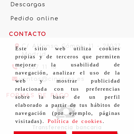
Descargas
Pedido online
CONTACTO
C/ Alfonso Gómez, 11 -
28037,
Este sitio web utiliza cookies
Madrid
propias y de terceros que permiten
mejorar la usabilidad de
91 327 11 16
navegación, analizar el uso de la
ventas
cinytr
ventas
cinytres.es
web y mostrar publicidad
relacionada con tus preferencias
FORMAS DE PAGO
sobre la base de un perfil
elaborado a partir de tus hábitos de
navegación (por ejemplo, páginas
visitadas).
Política de cookies
.
Transferencia bancaria