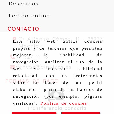
Descargas
Pedido online
CONTACTO
C/ Alfonso Gómez, 11 -
28037,
Este sitio web utiliza cookies
Madrid
propias y de terceros que permiten
mejorar la usabilidad de
91 327 11 16
navegación, analizar el uso de la
ventas
cinytr
ventas
cinytres.es
web y mostrar publicidad
relacionada con tus preferencias
FORMAS DE PAGO
sobre la base de un perfil
elaborado a partir de tus hábitos de
navegación (por ejemplo, páginas
visitadas).
Política de cookies
.
Transferencia bancaria