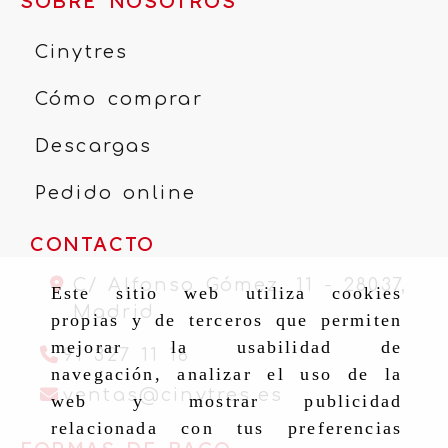
SOBRE NOSOTROS
Cinytres
Cómo comprar
Descargas
Pedido online
CONTACTO
C/ Alfonso Gómez, 11 -
28037,
Este sitio web utiliza cookies
Madrid
propias y de terceros que permiten
mejorar la usabilidad de
91 327 11 16
navegación, analizar el uso de la
ventas
cinytr
ventas
cinytres.es
web y mostrar publicidad
relacionada con tus preferencias