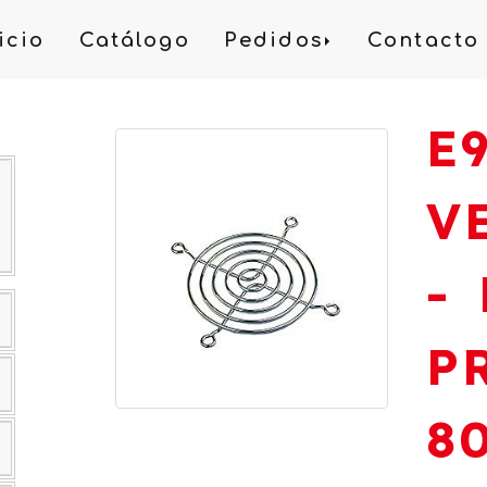
icio
Catálogo
Pedidos
Contacto
E
V
-
P
8