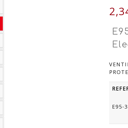
2,3
E9
Ele
VENTI
PROTE
REFE
E95-