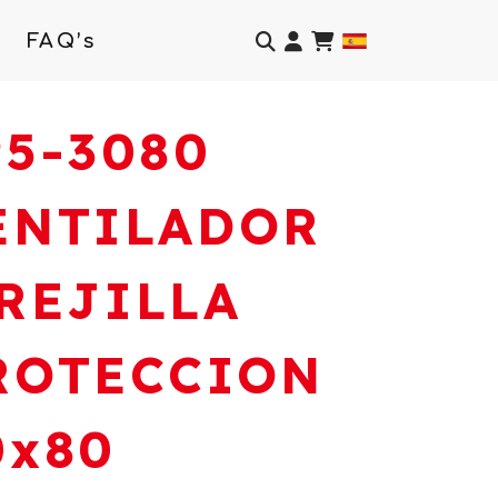
Identifícate
FAQ’s
95-3080
ENTILADOR
 REJILLA
ROTECCION
0x80