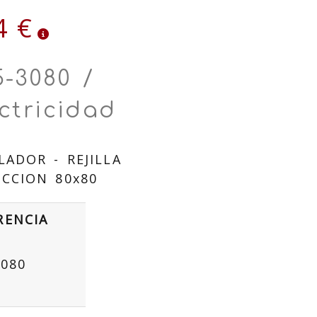
4 €
5-3080 /
ctricidad
LADOR - REJILLA
CCION 80x80
RENCIA
3080