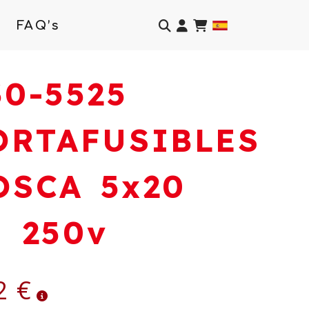
Identifícate
FAQ’s
30-5525
ORTAFUSIBLES
OSCA 5x20
a 250v
2 €