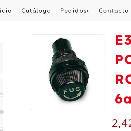
icio
Catálogo
Pedidos
Contacto
E
P
R
6
2,4