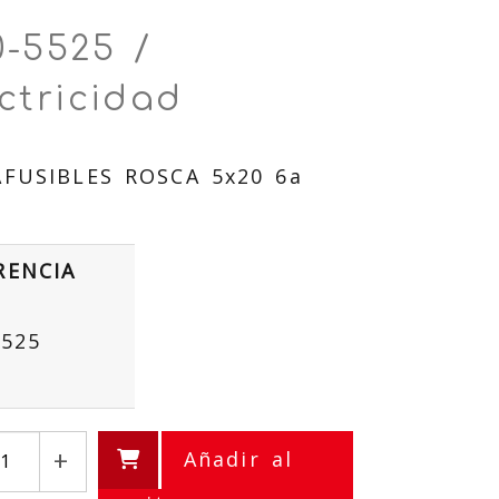
0-5525 /
ctricidad
FUSIBLES ROSCA 5x20 6a
RENCIA
5525
+
Añadir al