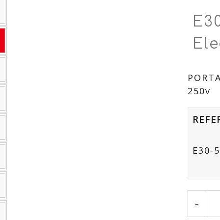
E3
Ele
PORTA
250v
REFE
E30-
-