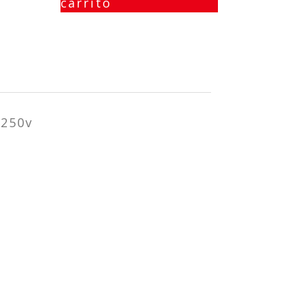
carrito
250v