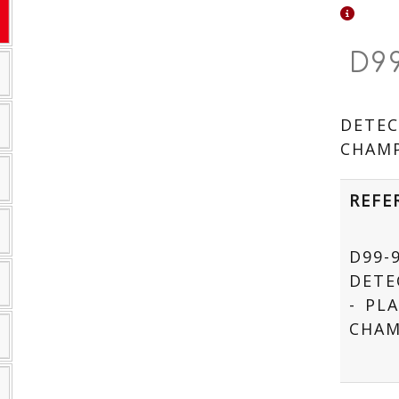
D9
DETEC
CHAM
REFE
D99-
DETE
- PL
CHAM