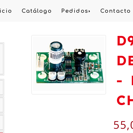
icio
Catálogo
Pedidos
Contacto
D
D
-
C
55,