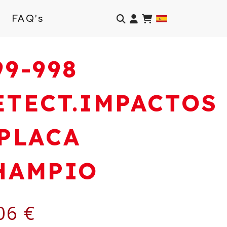
Identifícate
FAQ’s
99-998
ETECT.IMPACTOS
 PLACA
HAMPIO
06 €