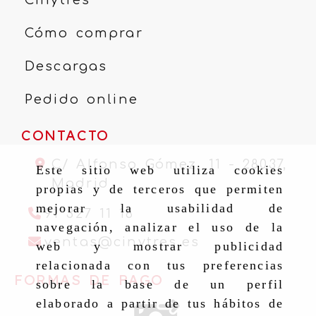
Cómo comprar
Descargas
Pedido online
CONTACTO
C/ Alfonso Gómez, 11 -
28037,
Este sitio web utiliza cookies
Madrid
propias y de terceros que permiten
mejorar la usabilidad de
91 327 11 16
navegación, analizar el uso de la
ventas
cinytr
ventas
cinytres.es
web y mostrar publicidad
relacionada con tus preferencias
FORMAS DE PAGO
sobre la base de un perfil
elaborado a partir de tus hábitos de