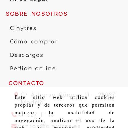
SOBRE NOSOTROS
Cinytres
Cómo comprar
Descargas
Pedido online
CONTACTO
C/ Alfonso Gómez, 11 -
28037,
Este sitio web utiliza cookies
Madrid
propias y de terceros que permiten
mejorar la usabilidad de
91 327 11 16
navegación, analizar el uso de la
ventas
cinytr
ventas
cinytres.es