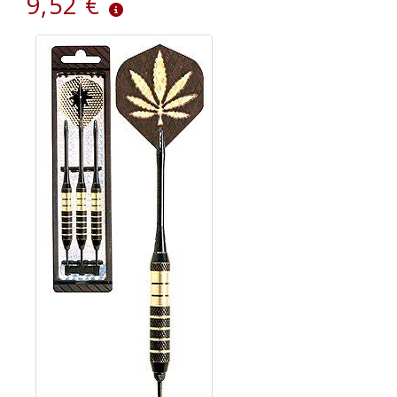
9,52 €