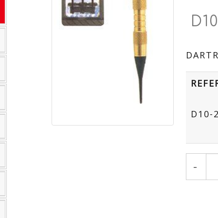
D1
DARTR
REFE
D10-
-