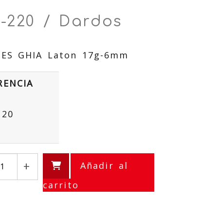
0-220 / Dardos
ES GHIA Laton 17g-6mm
RENCIA
220
+
Añadir al
carrito