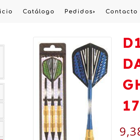
icio
Catálogo
Pedidos
Contacto
D
D
G
1
9,3