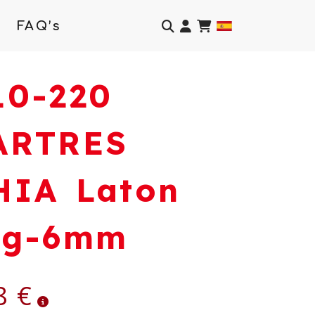
Identifícate
FAQ’s
10-220
ARTRES
HIA Laton
7g-6mm
8 €