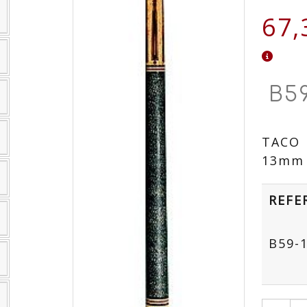
67,
B5
TACO 
13mm
REFE
B59-