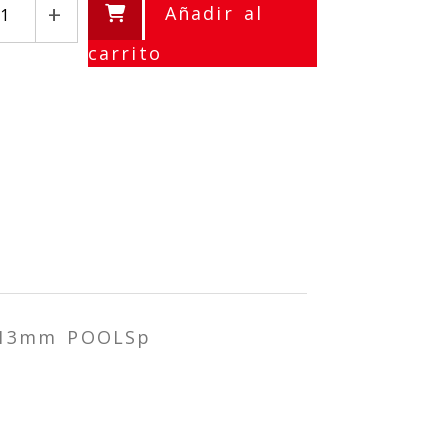
+
Añadir al
carrito
 13mm POOLSp