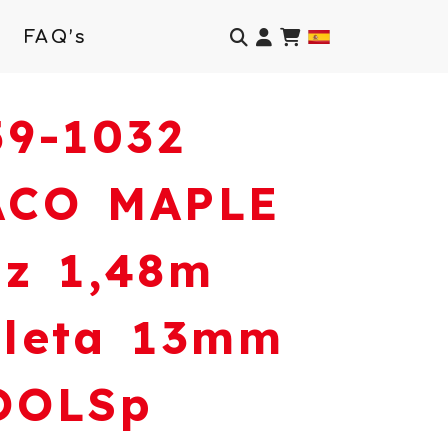
Identifícate
FAQ’s
59-1032
ACO MAPLE
pz 1,48m
oleta 13mm
OOLSp