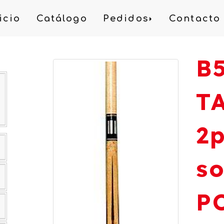
icio
Catálogo
Pedidos
Contacto
B
T
2
s
P