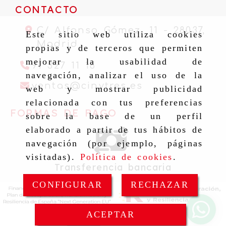
CONTACTO
C/ Alfonso Gómez, 11 -
28037,
Este sitio web utiliza cookies
Madrid
propias y de terceros que permiten
mejorar la usabilidad de
91 327 11 16
navegación, analizar el uso de la
ventas
cinytr
ventas
cinytres.es
web y mostrar publicidad
relacionada con tus preferencias
FORMAS DE PAGO
sobre la base de un perfil
elaborado a partir de tus hábitos de
navegación (por ejemplo, páginas
visitadas).
Política de cookies
.
Transferencia bancaria
CONFIGURAR
RECHAZAR
ACEPTAR