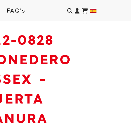
Identifícate
FAQ’s
12-0828
ONEDERO
SSEX -
UERTA
ANURA