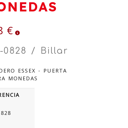
ONEDAS
8 €
-0828 / Billar
ERO ESSEX - PUERTA
RA MONEDAS
RENCIA
0828