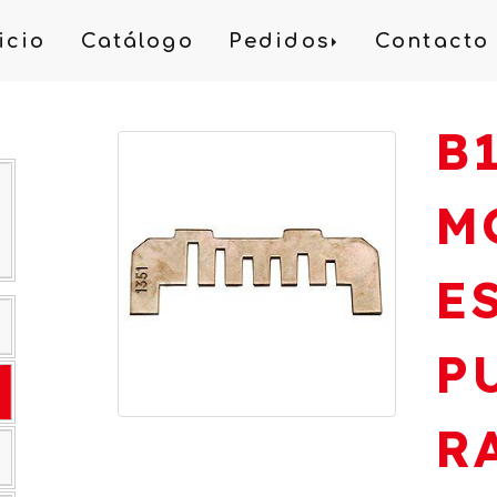
icio
Catálogo
Pedidos
Contacto
B
M
E
P
R