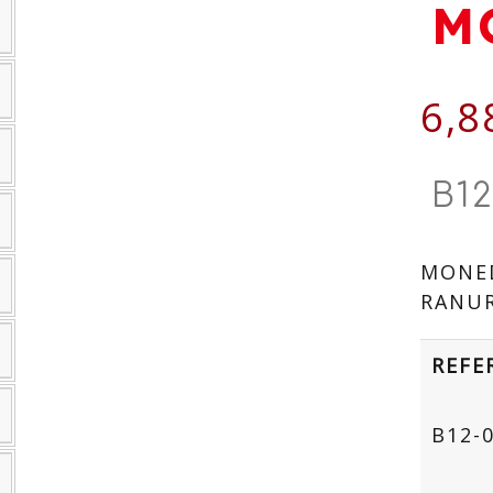
M
6,8
B12
MONED
RANU
REFE
B12-