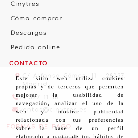
Cinytres
Cómo comprar
Descargas
Pedido online
CONTACTO
C/ Alfonso Gómez, 11 -
28037,
Este sitio web utiliza cookies
Madrid
propias y de terceros que permiten
mejorar la usabilidad de
91 327 11 16
navegación, analizar el uso de la
ventas
cinytr
ventas
cinytres.es
web y mostrar publicidad
relacionada con tus preferencias
FORMAS DE PAGO
sobre la base de un perfil
elaborado a partir de tus hábitos de