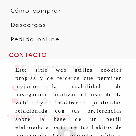
Cómo comprar
Descargas
Pedido online
CONTACTO
C/ Alfonso Gómez, 11 -
28037,
Este sitio web utiliza cookies
Madrid
propias y de terceros que permiten
mejorar la usabilidad de
91 327 11 16
navegación, analizar el uso de la
ventas
cinytr
ventas
cinytres.es
web y mostrar publicidad
relacionada con tus preferencias
FORMAS DE PAGO
sobre la base de un perfil
elaborado a partir de tus hábitos de
navegación (por ejemplo, páginas