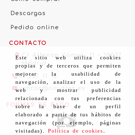
Descargas
Pedido online
CONTACTO
C/ Alfonso Gómez, 11 -
28037,
Este sitio web utiliza cookies
Madrid
propias y de terceros que permiten
mejorar la usabilidad de
91 327 11 16
navegación, analizar el uso de la
ventas
cinytr
ventas
cinytres.es
web y mostrar publicidad
relacionada con tus preferencias
FORMAS DE PAGO
sobre la base de un perfil
elaborado a partir de tus hábitos de
navegación (por ejemplo, páginas
visitadas).
Política de cookies
.