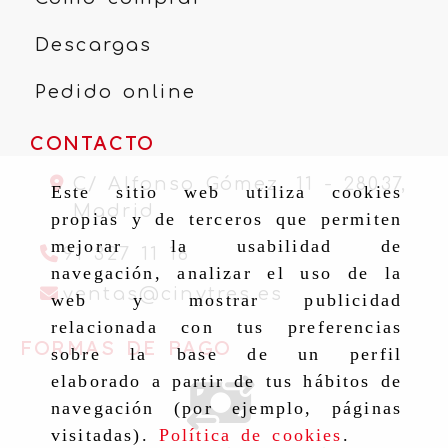
Descargas
Pedido online
CONTACTO
C/ Alfonso Gómez, 11 -
28037,
Este sitio web utiliza cookies
Madrid
propias y de terceros que permiten
mejorar la usabilidad de
91 327 11 16
navegación, analizar el uso de la
ventas
cinytr
ventas
cinytres.es
web y mostrar publicidad
relacionada con tus preferencias
FORMAS DE PAGO
sobre la base de un perfil
elaborado a partir de tus hábitos de
navegación (por ejemplo, páginas
visitadas).
Política de cookies
.