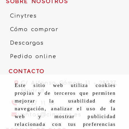
SOBRE NOSOTROS
Cinytres
Cómo comprar
Descargas
Pedido online
CONTACTO
C/ Alfonso Gómez, 11 -
28037,
Este sitio web utiliza cookies
Madrid
propias y de terceros que permiten
mejorar la usabilidad de
91 327 11 16
navegación, analizar el uso de la
ventas
cinytr
ventas
cinytres.es
web y mostrar publicidad
relacionada con tus preferencias