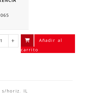
RENCIA
9065
+
Añadir al
carrito
/horiz. IL