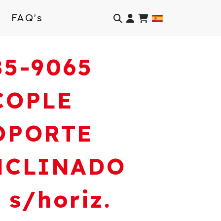
Identifícate
FAQ’s
85-9065
COPLE
OPORTE
NCLINADO
 s/horiz.