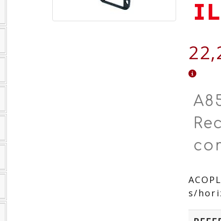
I
22,
A8
Re
co
ACOPL
s/hori