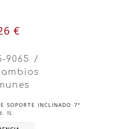
L
26 €
5-9065 /
cambios
munes
E SOPORTE INCLINADO 7º
z. IL