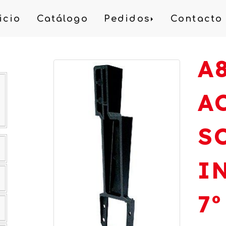
icio
Catálogo
Pedidos
Contacto
A
A
S
I
7º