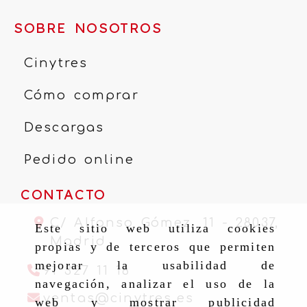
SOBRE NOSOTROS
Cinytres
Cómo comprar
Descargas
Pedido online
CONTACTO
C/ Alfonso Gómez, 11 -
28037,
Este sitio web utiliza cookies
Madrid
propias y de terceros que permiten
mejorar la usabilidad de
91 327 11 16
navegación, analizar el uso de la
ventas
cinytr
ventas
cinytres.es
web y mostrar publicidad