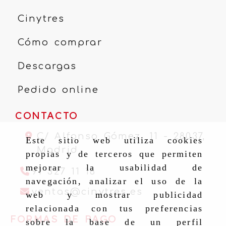
Cinytres
Cómo comprar
Descargas
Pedido online
CONTACTO
C/ Alfonso Gómez, 11 -
28037,
Este sitio web utiliza cookies
Madrid
propias y de terceros que permiten
mejorar la usabilidad de
91 327 11 16
navegación, analizar el uso de la
ventas
cinytr
ventas
cinytres.es
web y mostrar publicidad
relacionada con tus preferencias
FORMAS DE PAGO
sobre la base de un perfil