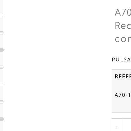
A70
Re
co
PULSA
REFE
A70-
-