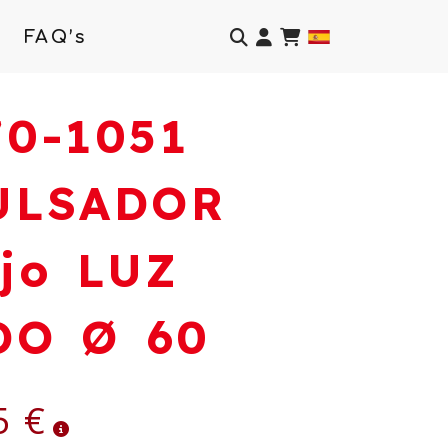
Identifícate
FAQ’s
70-1051
ULSADOR
ojo LUZ
DO Ø 60
5 €