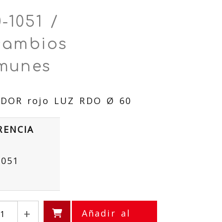
-1051 /
cambios
munes
DOR rojo LUZ RDO Ø 60
RENCIA
1051
+
Añadir al