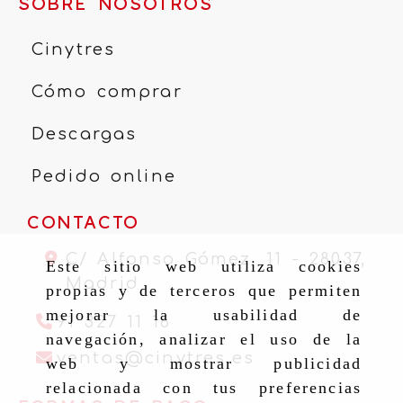
SOBRE NOSOTROS
Cinytres
Cómo comprar
Descargas
Pedido online
CONTACTO
C/ Alfonso Gómez, 11 -
28037,
Este sitio web utiliza cookies
Madrid
propias y de terceros que permiten
mejorar la usabilidad de
91 327 11 16
navegación, analizar el uso de la
ventas
cinytr
ventas
cinytres.es
web y mostrar publicidad
relacionada con tus preferencias