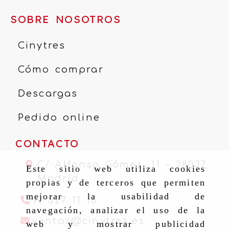
SOBRE NOSOTROS
Cinytres
Cómo comprar
Descargas
Pedido online
CONTACTO
C/ Alfonso Gómez, 11 -
28037,
Este sitio web utiliza cookies
Madrid
propias y de terceros que permiten
mejorar la usabilidad de
91 327 11 16
navegación, analizar el uso de la
ventas
cinytr
ventas
cinytres.es
web y mostrar publicidad