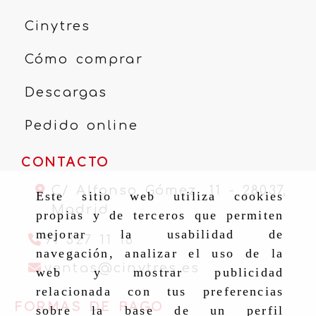
Cinytres
Cómo comprar
Descargas
Pedido online
CONTACTO
C/ Alfonso Gómez, 11 -
28037,
Este sitio web utiliza cookies
Madrid
propias y de terceros que permiten
mejorar la usabilidad de
91 327 11 16
navegación, analizar el uso de la
ventas
cinytr
ventas
cinytres.es
web y mostrar publicidad
relacionada con tus preferencias
FORMAS DE PAGO
sobre la base de un perfil